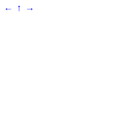
←
↑
→