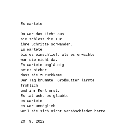
Es wartete

Da war das Licht aus 

sie schloss die Tür

ihre Schritte schwanden.

Es wartete 

bis es einschlief, als es erwachte

war sie nicht da.

Es wartete ungläubig

nein: sicher

dass sie zurückkäme.

Der Tag brummte, Großmutter lärmte 

fröhlich

und ihr Kerl erst.

Es tat weh, es glaubte

es wartete

es war unmöglich

weil sie sich nicht verabschiedet hatte.

20. 9. 2012
