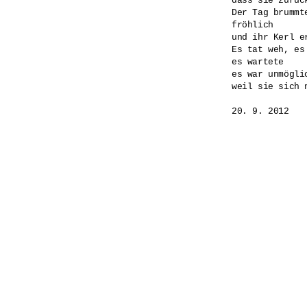
dass sie zurück
Der Tag brummt
fröhlich

und ihr Kerl er
Es tat weh, es 
es wartete

es war unmöglic
weil sie sich 
20. 9. 2012
