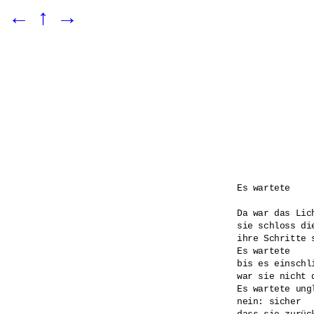
←
↑
→
Es wartete

Da war das Lich
sie schloss die
ihre Schritte s
Es wartete 

bis es einschl
war sie nicht d
Es wartete ungl
nein: sicher
