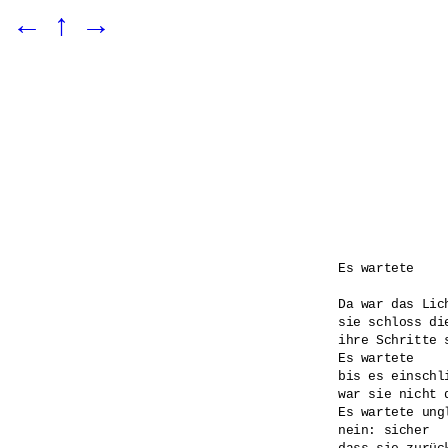
←
↑
→
Es wartete

Da war das Lich
sie schloss die
ihre Schritte s
Es wartete 

bis es einschl
war sie nicht d
Es wartete ungl
nein: sicher
