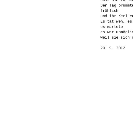
dass sie zurück
Der Tag brummt
fröhlich

und ihr Kerl er
Es tat weh, es 
es wartete

es war unmöglic
weil sie sich 
20. 9. 2012
