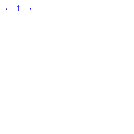
←
↑
→