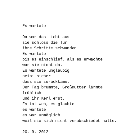
Es wartete

Da war das Licht aus 

sie schloss die Tür

ihre Schritte schwanden.

Es wartete 

bis es einschlief, als es erwachte

war sie nicht da.

Es wartete ungläubig

nein: sicher

dass sie zurückkäme.

Der Tag brummte, Großmutter lärmte 

fröhlich

und ihr Kerl erst.

Es tat weh, es glaubte

es wartete

es war unmöglich

weil sie sich nicht verabschiedet hatte.

20. 9. 2012
