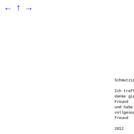
←
↑
→
Schmutzig
Ich tref
denke gie
Freund

und habe
vollgesog
Freund

2012
