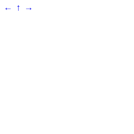
←
↑
→