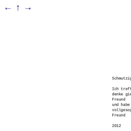
←
↑
→
Schmutzig
Ich tref
denke gie
Freund

und habe
vollgesog
Freund

2012
