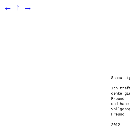
←
↑
→
Schmutzig
Ich tref
denke gie
Freund

und habe
vollgesog
Freund

2012
