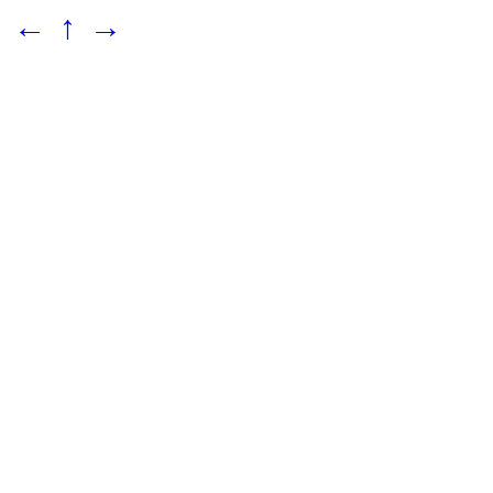
←
↑
→