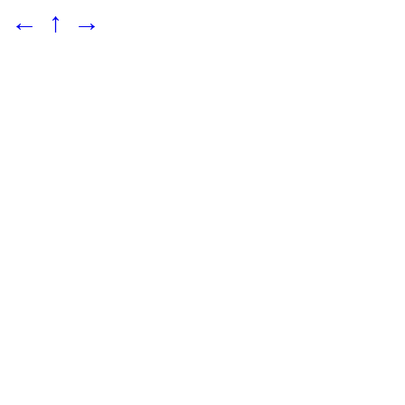
←
↑
→