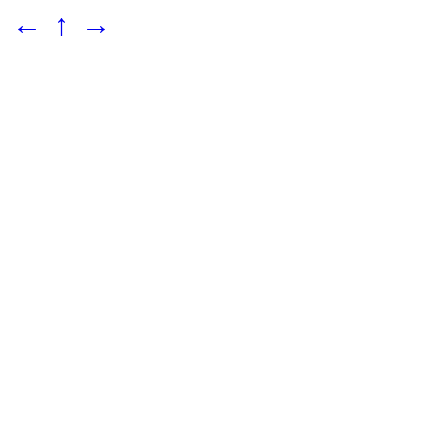
←
↑
→