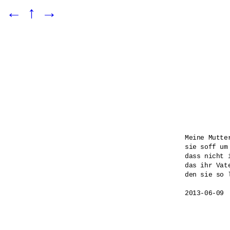
←
↑
→
Meine Mutte
sie soff um
dass nicht 
das ihr Vate
den sie so 