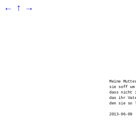
←
↑
→
Meine Mutte
sie soff um
dass nicht 
das ihr Vate
den sie so 