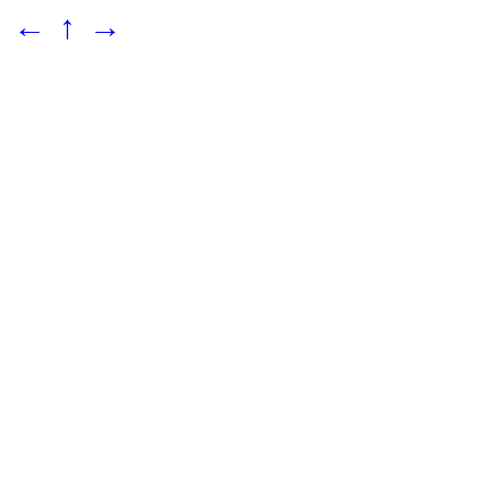
←
↑
→