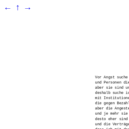
←
↑
→
Vor Angst suche 
und Personen di
aber sie sind un
deshalb suche ic
mit Institutione
die gegen Bezah
aber die Angest
und je mehr sie 
desto eher sind
und die Verträge