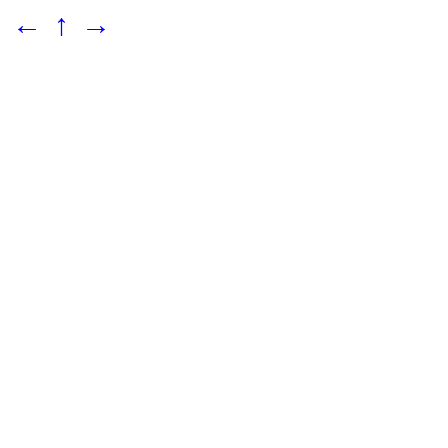
←
↑
→