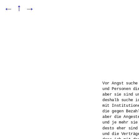
←
↑
→
Vor Angst suche 
und Personen di
aber sie sind un
deshalb suche ic
mit Institutione
die gegen Bezah
aber die Angest
und je mehr sie 
desto eher sind
und die Verträge