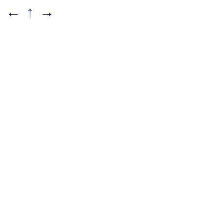
←
↑
→