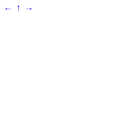
←
↑
→