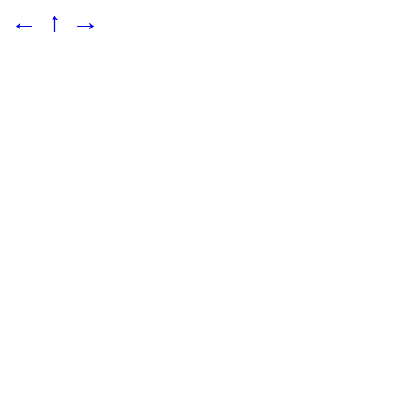
←
↑
→