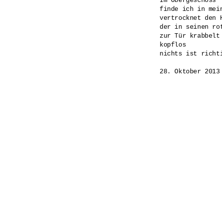
Im Obergeschoss

finde ich in mei
vertrocknet den H
der in seinen rot
zur Tür krabbelt

kopflos

nichts ist richti
28. Oktober 2013