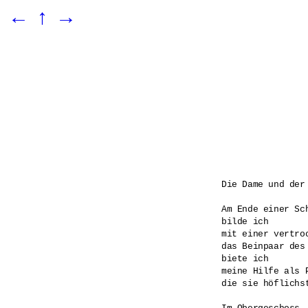
←
↑
→
Die Dame und der 
Am Ende einer Sch
bilde ich 

mit einer vertroc
das Beinpaar des
biete ich 

meine Hilfe als P
die sie höflichst