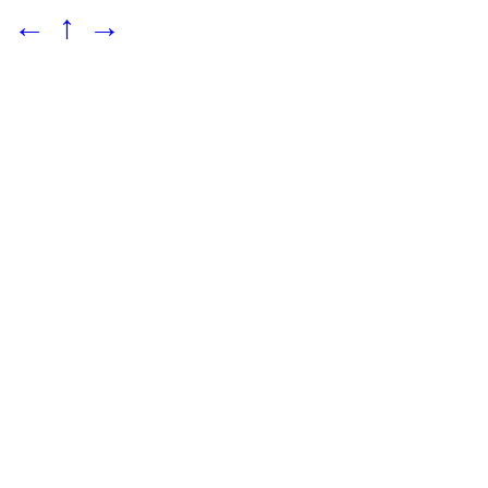
←
↑
→