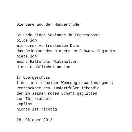
Die Dame und der Hundertfüßer

Am Ende einer Schlange im Erdgeschoss 

bilde ich 

mit einer vertrockneten Dame

das Beinpaar des hintersten Schwanz-Segments

biete ich 

meine Hilfe als Platzhalter

die sie höflichst annimmt

Im Obergeschoss

finde ich in meiner Wohnung erwartungsgemäß 

vertrocknet den Hundertfüßer lebendig

der in seinen roten Schaft geglitten

zur Tür krabbelt

kopflos

nichts ist richtig

28. Oktober 2013