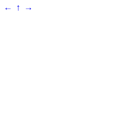
←
↑
→