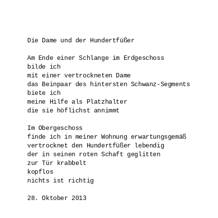
Die Dame und der Hundertfüßer

Am Ende einer Schlange im Erdgeschoss 

bilde ich 

mit einer vertrockneten Dame

das Beinpaar des hintersten Schwanz-Segments

biete ich 

meine Hilfe als Platzhalter

die sie höflichst annimmt

Im Obergeschoss

finde ich in meiner Wohnung erwartungsgemäß 

vertrocknet den Hundertfüßer lebendig

der in seinen roten Schaft geglitten

zur Tür krabbelt

kopflos

nichts ist richtig

28. Oktober 2013