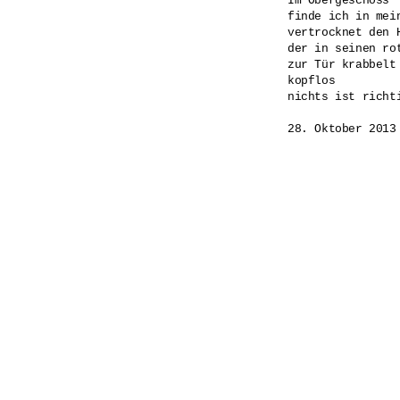
Im Obergeschoss

finde ich in mei
vertrocknet den H
der in seinen rot
zur Tür krabbelt

kopflos

nichts ist richti
28. Oktober 2013