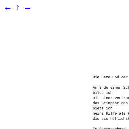
←
↑
→
Die Dame und der 
Am Ende einer Sch
bilde ich 

mit einer vertroc
das Beinpaar des
biete ich 

meine Hilfe als P
die sie höflichst