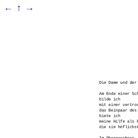
←
↑
→
Die Dame und der 
Am Ende einer Sch
bilde ich 

mit einer vertroc
das Beinpaar des
biete ich 

meine Hilfe als P
die sie höflichst