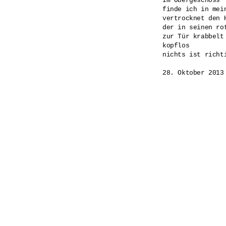
Im Obergeschoss

finde ich in mei
vertrocknet den H
der in seinen rot
zur Tür krabbelt

kopflos

nichts ist richti
28. Oktober 2013