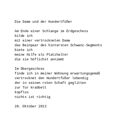
Die Dame und der Hundertfüßer

Am Ende einer Schlange im Erdgeschoss 

bilde ich 

mit einer vertrockneten Dame

das Beinpaar des hintersten Schwanz-Segments

biete ich 

meine Hilfe als Platzhalter

die sie höflichst annimmt

Im Obergeschoss

finde ich in meiner Wohnung erwartungsgemäß 

vertrocknet den Hundertfüßer lebendig

der in seinen roten Schaft geglitten

zur Tür krabbelt

kopflos

nichts ist richtig

28. Oktober 2013