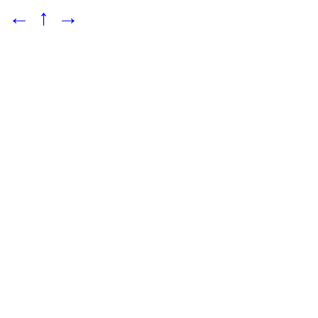
←
↑
→