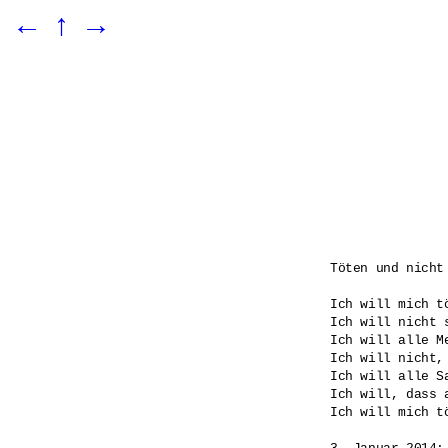
←
↑
→
Töten und nicht 
Ich will mich tö
Ich will nicht s
Ich will alle Me
Ich will nicht,
Ich will alle Sa
Ich will, dass 
Ich will mich tö