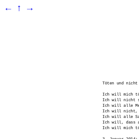
←
↑
→
Töten und nicht 
Ich will mich tö
Ich will nicht s
Ich will alle Me
Ich will nicht,
Ich will alle Sa
Ich will, dass 
Ich will mich tö