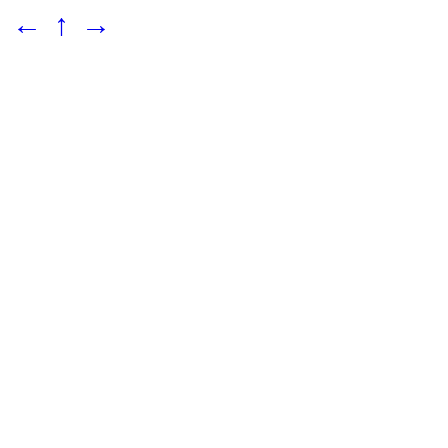
←
↑
→