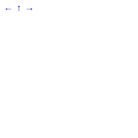
←
↑
→