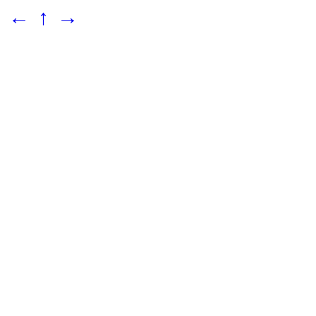
←
↑
→