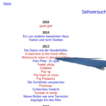
home
Sehversuc
2016
good god
2014
Ein von anderen bewohntes Haus
Toeten und nicht Sterben
2013
Die Dame und der Hundertfüßer
A hard time at the ticket office
Motorcycle noise in desolate China
Kein Platz. Zu spät
Swept along
Grabbed
Pay up
The fruits of crime
Pig Predators
Die Sicherheit versprechen
Promises
Schlechtes Gedicht
Tornado of words
Meine Mutter war eine Terroristin
ängstigte ihn das Alter