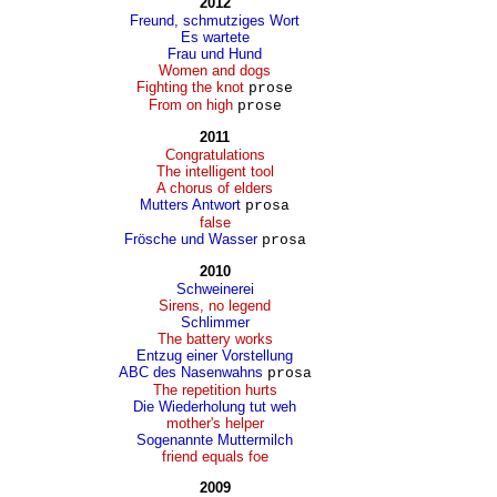
2012
Freund, schmutziges Wort
Es wartete
Frau und Hund
Women and dogs
Fighting the knot
prose
From on high
prose
2011
Congratulations
The intelligent tool
A chorus of elders
Mutters Antwort
prosa
false
Frösche und Wasser
prosa
2010
Schweinerei
Sirens, no legend
Schlimmer
The battery works
Entzug einer Vorstellung
ABC des Nasenwahns
prosa
The repetition hurts
Die Wiederholung tut weh
mother's helper
Sogenannte Muttermilch
friend equals foe
2009