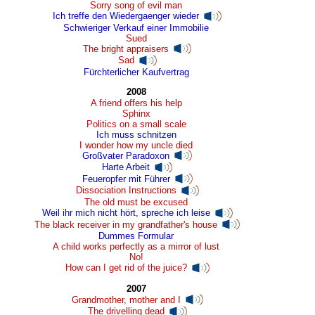
Sorry song of evil man
Ich treffe den Wiedergaenger wieder
Schwieriger Verkauf einer Immobilie
Sued
The bright appraisers
Sad
Fürchterlicher Kaufvertrag
2008
A friend offers his help
Sphinx
Politics on a small scale
Ich muss schnitzen
I wonder how my uncle died
Großvater Paradoxon
Harte Arbeit
Feueropfer mit Führer
Dissociation Instructions
The old must be excused
Weil ihr mich nicht hört, spreche ich leise
The black receiver in my grandfather's house
Dummes Formular
A child works perfectly as a mirror of lust
No!
How can I get rid of the juice?
2007
Grandmother, mother and I
The drivelling dead