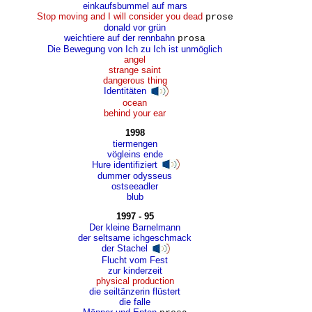
einkaufsbummel auf mars
Stop moving and I will consider you dead
prose
donald vor grün
weichtiere auf der rennbahn
prosa
Die Bewegung von Ich zu Ich ist unmöglich
angel
strange saint
dangerous thing
Identitäten
ocean
behind your ear
1998
tiermengen
vögleins ende
Hure identifiziert
dummer odysseus
ostseeadler
blub
1997 - 95
Der kleine Barnelmann
der seltsame ichgeschmack
der Stachel
Flucht vom Fest
zur kinderzeit
physical production
die seiltänzerin flüstert
die falle