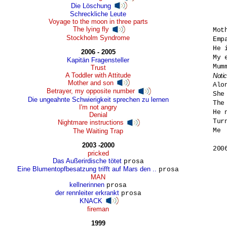
Die Löschung
Schreckliche Leute
Voyage to the moon in three parts
The lying fly
Mot
Stockholm Syndrome
Empa
He 
2006 - 2005
My 
Kapitän Fragensteller
Trust
A Toddler with Attitude
Notic
Mother and son

Al
Betrayer, my opposite number
She
Die ungeahnte Schwierigkeit sprechen zu lernen
The
I'm not angry
He 
Denial
Tur
Nightmare instructions
Me

The Waiting Trap
2003 -2000
200
pricked
Das Außerirdische tötet
prosa
Eine Blumentopfbesatzung trifft auf Mars den ..
prosa
MAN
kellnerinnen
prosa
der rennleiter erkrankt
prosa
KNACK
fireman
1999